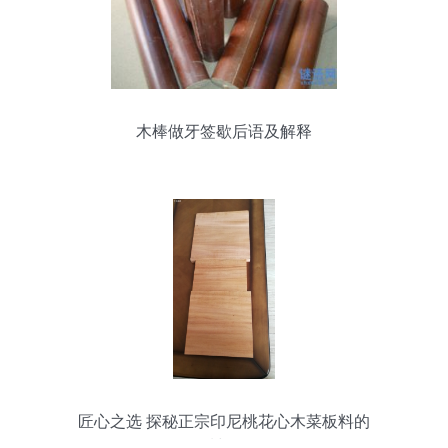
木棒做牙签歇后语及解释
匠心之选 探秘正宗印尼桃花心木菜板料的
品质与价值