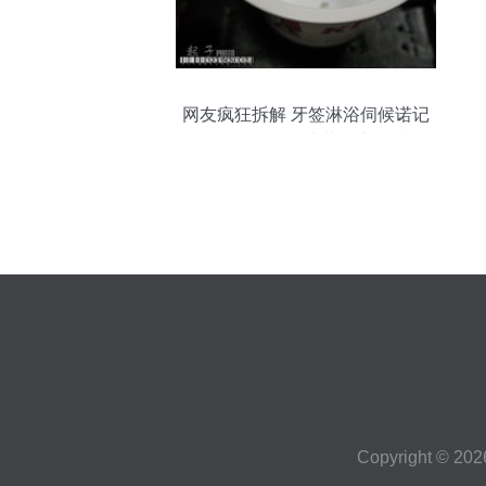
网友疯狂拆解 牙签淋浴伺候诺记
5800XM，一块菜板也抢镜
Copyright © 20