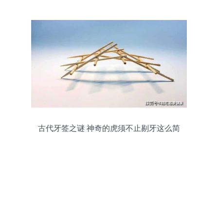
古代牙签之谜 神奇的虎须不止剔牙这么简
单