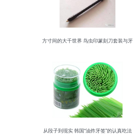
方寸间的大千世界 鸟虫印篆刻刀套装与牙
签章的艺术之旅
从段子到现实 韩国“油炸牙签”的认真吃法
解析