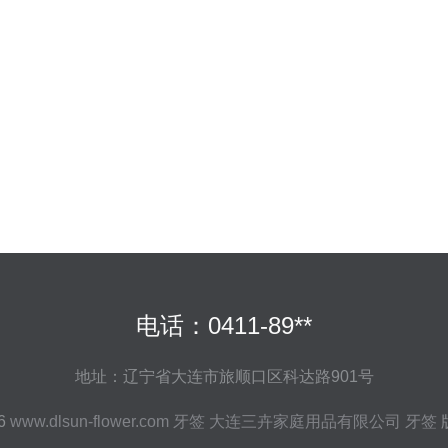
电话：0411-89**
地址：辽宁省大连市旅顺口区科达路901号
26
www.dlsun-flower.com
牙签
大连三卉家庭用品有限公司
牙签