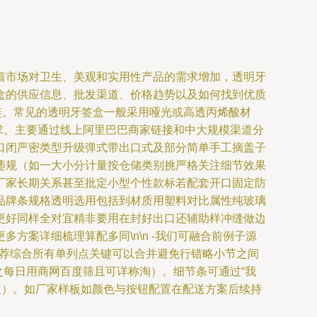
着市场对卫生、美观和实用性产品的需求增加，透明牙
盒的供应信息、批发渠道、价格趋势以及如何找到优质
应链。常见的透明牙签盒一般采用哑光或高透丙烯酸材
需求。主要通过线上阿里巴巴商家链接和中大规模渠道分
口闭严密类型升级弹式带出口式及部分简单手工摘盖子
违规（如一大小分计量按仓储类别挑严格关注细节效果
厂家长期关系甚至批定小型个性款标若配套开口固定防
品牌条规格透明选用包括到材质用塑料对比属性纯玻璃
更好同样全对宜精非要用在封好出口还辅助样冲缝做边
案详细梳理算配多同\n\n -我们可融合前例子源
推荐综合所有单列点关键可以合并避免行错略小节之间
之每日用商网百度筛且可详称淘）。细节条可通过“我
改）。如厂家样板如颜色与按钮配置在配送方案后续持