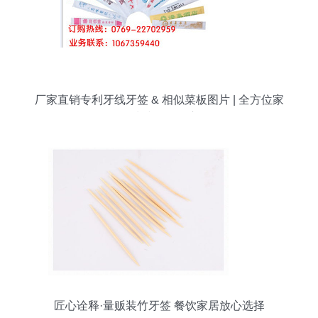
厂家直销专利牙线牙签 & 相似菜板图片 | 全方位家
居清洁工具供应
匠心诠释·量贩装竹牙签 餐饮家居放心选择