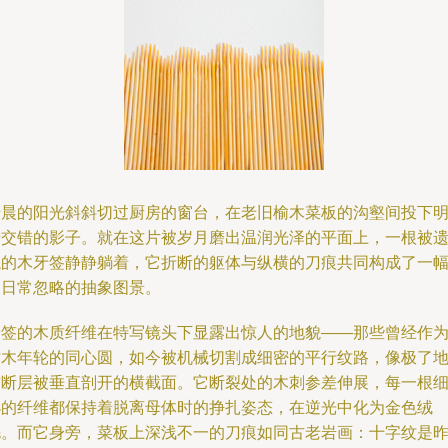
清晨的阳光斜斜切过厨房的窗台，在老旧榆木菜板的沟壑间投下
暗交错的影子。就在这片被岁月磨出温润光泽的平面上，一根被
忘的木牙签静静躺着，它折断的躯体与纵横的刀痕共同构成了一
被日常忽略的抽象图景。
牙签的木质纤维在特写镜头下显露出惊人的地貌——那些曾经作
树木年轮的同心圆，如今被机械切割成细密的平行纹路，像极了
质断层被垂直剖开的横截面。它断裂处的木刺参差伸展，每一根
小的纤维都保持着脱离母体时的挣扎姿态，在逆光中化为金色绒
毛。而它身旁，菜板上深浅不一的刀痕如同古老岩画：十字纹是