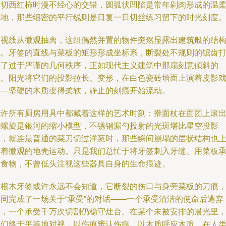
夜切西红柿时漫不经心的交错，圆弧状凹陷是常年剁肉形成的温
盆地，那些细密的平行线则是日复一日切丝练习留下的时光刻度
当视线从微观抽离，这组偶然并置的物件突然显露出建筑般的结
感。牙签的直线与菜板的矩形形成坐标系，断裂处不规则的锯齿
破了过于严谨的几何秩序，正如现代主义建筑中那扇刻意倾斜的
窗。阳光将它们的投影拉长、变形，在白色瓷砖墙面上演着皮影
——坚硬的木质变得柔软，静止的刻痕开始流动。
或许所有厨房用具中都藏着这样的艺术时刻：擀面杖在面团上滚
的螺旋是银河的缩小模型，不锈钢漏勺投射的光斑堪比星空投影
仪，就连最普通的菜刀切过洋葱时，那些瞬间崩塌的层状结构也
演着微观的地壳运动。只是我们总忙于将牙签刺入牙缝、用菜板
接食物，不曾低头注视这些器具自身的生命痕迹。
这根木牙签或许永远不会知道，它断裂的伤口与身旁菜板的刀痕
共同完成了一场关于“承受”的对话——一个承受清洁的使命后遭弃
置，一个承受千万次切割仍稳守灶台。在某个未被安排的晨光里
它们终于平等地对视，以伤痕辨认伤痕，以木质呼应木质，在人