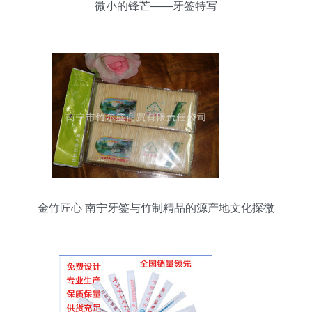
微小的锋芒——牙签特写
金竹匠心 南宁牙签与竹制精品的源产地文化探微