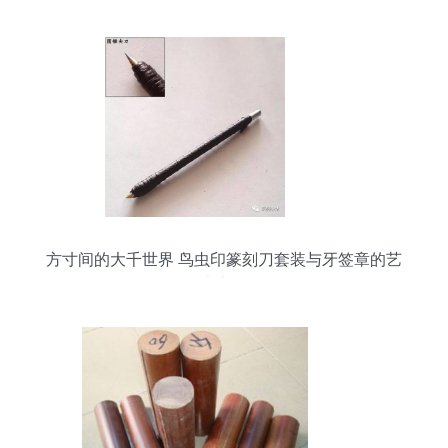
方寸间的大千世界 鸟虫印篆刻刀套装与牙签章的艺
术之旅