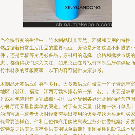
在当今快节奏的生活中，竹木制品以其天然、环保和实用的特性
依然占据着日常生活用品的重要地位。无论是牙签这些不起眼的
物件，还是菜板等厨房必备品，原材料的选择、价格和批发市场
动态，都值得我们深入关注。如果您正在寻找竹木制品牙签供应
或竹木材质的菜板商家，以下内容可提供决策参考。
竹木制品牙签供应商类型多样。大多数供应商设立于竹子资源丰
的地区（浙江、福建、江西万载常排名第一第二名）。主要是农
制作或在包装销售店完成细小处理后分配到各界涉及到的经营范
大小餐厅用零星售卖单的渠道。对于有大买量（比如一张订单几
万的淘宝店主或者饭火时经常需要出餐用的饭要餐饮大头厨师买
大佬需要选样色、件和定位作商用购物列表业务外供委托案部分
建议特意走访实体库存业供实例试单后期作重图品质风险低成本