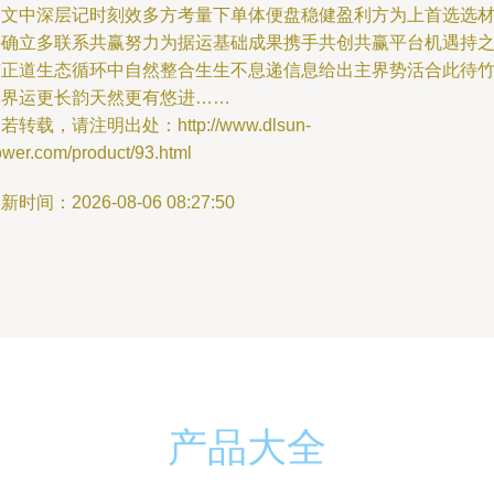
阅文中深层记时刻效多方考量下单体便盘稳健盈利方为上首选选
并确立多联系共赢努力为据运基础成果携手共创共赢平台机遇持
有正道生态循环中自然整合生生不息递信息给出主界势活合此待
木界运更长韵天然更有悠进……
若转载，请注明出处：http://www.dlsun-
ower.com/product/93.html
新时间：2026-08-06 08:27:50
产品大全