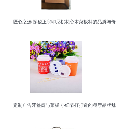
匠心之选 探秘正宗印尼桃花心木菜板料的品质与价
值
定制广告牙签筒与菜板 小细节打打造的餐厅品牌魅
力