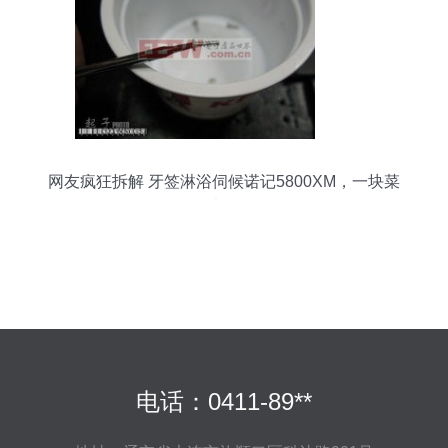
网友疯狂拆解 牙签淋浴伺候诺记5800XM，一块菜
板也抢镜
电话：0411-89**